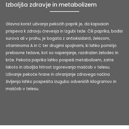
Izboljša zdravje in metabolizem
Glavna korist uživanja pekočih paprik je, da kapsaicin
prispeva k zdravju črevesja in izgubi teže. Čili paprika, bodisi
surova ali v prahu, je bogata z antioksidanti, železom,
vitaminoma A in C ter drugimi spojinami, ki lahko pomirijo
prebavne težave, kot so napenjanje, razdražen želodec in
krče. Pekoča paprika lahko pospeši metabolizem, zatre
lakoto in izboljša hitrost izgorevanja maščob v telesu.
Uživanje pekoče hrane in ohranjanje zdravega načina
življenja lahko pospešita izugubo odveničih kilogramov in
maščob v telesu.