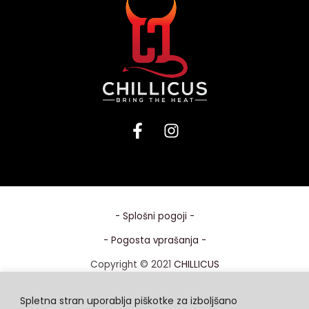
Spletna stran uporablja piškotke za izboljšano
uporabniško izkušnjo spletne strani. S klikom na
"Sprejmem vse" soglašate z vsemi piškotki. Lahko pa z
izbiro "Nastavitve" detajlno izberete kateri piškotki vam
ustrezajo.
Več o piškotkih
- Splošni pogoji -
Sprejmem vse
- Pogosta vprašanja -
Copyright © 2021
CHILLICUS
Nastavitve
SL