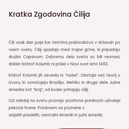
Kratka Zgodovina Čilija
Čili vsak dan poje kar četrtina prebivalstva v državah po
vsem svetu. Čiliji spadajo med trajne grme, ki pripadajo
družini Capsicum. Dobremu delu sveta so bili neznani,
dokler Krištof Kolumb ni prišel v Novi svet leta 1492.
Krištof Kolumb jih seveda ni “našel”. Obstaja več teorij o
izvoru, ki označujejo Brazilijo, Mehiko in druge dele Južne
Amerike kot “kraj”, od koder prihajajo čiliji.
Od nekdaj na svetu poznajo pozitivne prednosti uživanja
pekoče hrane. Predvsem so poznane v
azijskih predelih, centralni Ameriki in južni Ameriki.