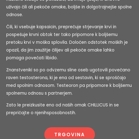
uživajo čili ali pekoče omake, boljše in dolgotrajnejše spolne
odnose.
Čili, ki vsebuje kapsaicin, preprečuje strjevanje krvi in
pospešuje krvni obtok ter tako pripomore k boljšemu
pretoku krvi v moška splovila. Določen odstotek moških je
opazil, da jim zaužitje čilijev ali pekoče omake lahko
pomaga povečati libido.
Znanstveniki so po odvzemu sline oseb ugotovili povečano
raven testosterona, ki je ena od sestavin, ki se sproščajo
med spolnim odnosom. Testeoron pa pripomore k boljšemu
spolnemu odnosu s partnerjem.
Zato le preizkusite eno od naših omak CHILLICUS in se
prepričajte o njenihsposobnostih.
TRGOVINA