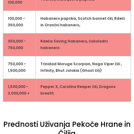
100,000
100,000 -
Habanero paprika, Scotch bonnet čili, Rdeči
350,000
in Oranžni habanero,
350,000 -
Rdeča Saving Habanero, čokoladni
750,000
habanero
750,000 -
Trinidad Moruga Scorpion, Naga Viper čili ,
1,500,000
Infinity, Bhut Jolokia (Ghost čili)
1,500,000 -
Pepper X, Carolina Reaper čili, Dragons
3,000,000 +
breath
Prednosti Uživanja Pekoče Hrane in
Čilija