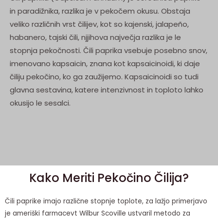
in paradižnika, razlika je v pekočem okusu. Obstaja
veliko različnih vrst čilijev, kot so kajenski, jalapeño,
habanero, tajski čili, njjihova največja razlika je le
stopnja pekočnosti. Čili paprika vsebuje posebno snov,
imenovano kapsaicin, znana kot kapsaicinoidi, ki daje
čiliju pekočino, ko ga zaužijemo. Kapsaicinoidi so tudi
glavna sestavina, katere intenzivnost in toploto lahko
okusijo le sesalci.
Kako Meriti Pekočino Čilija?
Čili paprike imajo različne stopnje toplote, za lažjo primerjavo
je ameriški farmacevt Wilbur Scoville ustvaril metodo za