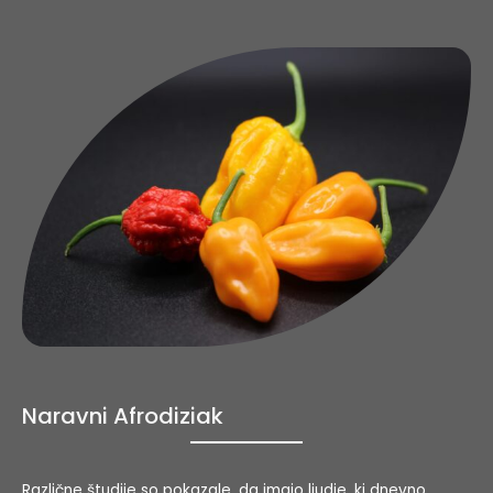
Naravni Afrodiziak
Različne študije so pokazale, da imajo ljudje, ki dnevno