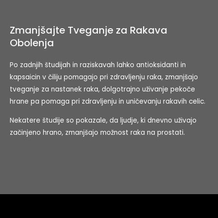
Zmanjšajte Tveganje za Rakava
Obolenja
Po zadnjih študijah in raziskavah lahko antioksidanti in
kapsaicin v čiliju pomagajo pri zdravljenju raka, zmanjšajo
tveganje za nastanek raka, dolgotrajno uživanje pekoče
hrane pa pomaga pri zdravljenju in uničevanju rakavih celic.
Nekatere študije so pokazale, da ljudje, ki dnevno uživajo
začinjeno hrano, zmanjšajo možnost raka na prostati.