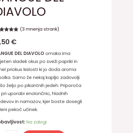
AVOLO
DIAVOLO
ličina
(
3
mnenja strank)
enjeno z
1,50
€
00
od 5 na
dlagi
ene
ANGUE DEL DIAVOLO
omaka ima
rank
ijeten sladek okus po sveži papriki in
hel priokus kislosti ki jo doda aroma
bolka. Samo že nekaj kapljic zadovolji
šo željo po pikantnih jedeh. Priporoča
 pri uporabi enolončnic, hladnih
devov in namazov, kjer boste dosegli
leni pekoč učinek.
bavljivost:
Na zalogi