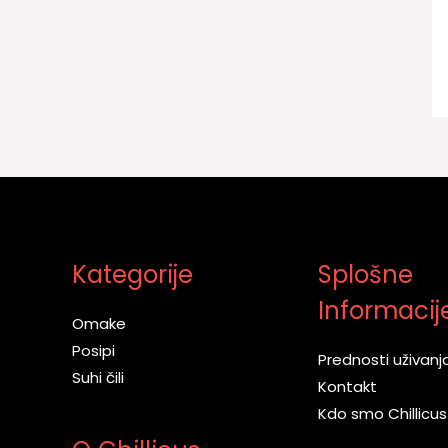
Kategorije
Splošne
Informacij
Omake
Posipi
Prednosti uživanja 
Suhi čili
Kontakt
Kdo smo Chillicus