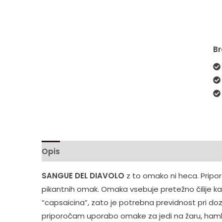
Br
Opis
Mnenja (3)
SANGUE
DEL DIAVOLO
z to omako ni heca. Pripor
pikantnih omak. Omaka vsebuje pretežno čilije kat
“capsaicina”, zato je potrebna previdnost pri dozi
priporočam uporabo omake za jedi na žaru, hambu