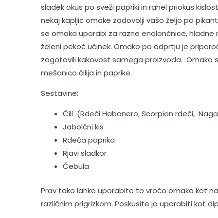
sladek okus po sveži papriki in rahel priokus kisl
nekaj kapljic omake zadovolji vašo željo po pikan
se omaka uporabi za razne enolončnice, hladne 
želeni pekoč učinek. Omako po odprtju je priporočlj
zagotovili kakovost samega proizvoda. Omako sest
mešanico čilija in paprike.
Sestavine:
Čili (Rdeči Habanero, Scorpion rdeči, Naga č
Jabolčni kis
Rdeča paprika
Rjavi sladkor
Čebula
Prav tako lahko uporabite to vročo omako kot na
različnim prigrizkom. Poskusite jo uporabiti kot dip