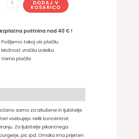
DODAJ V
KOŠARICO
ezplačna poštnina nad 40 € !
Pošljemo takoj ob plačilu
Možnost vračila izdelka
Varna plačila
očeno samo za izkušene in ljubitelje
eri vsebujejo velik koncentrat
ranju. Za ljubitelje pikantnega
rgerje, pic ipd. Omaka ima prijeten