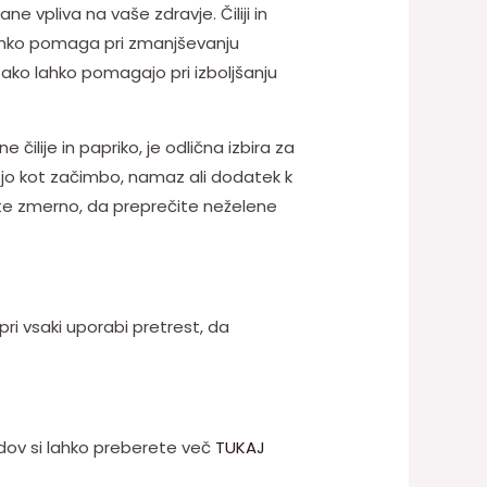
e vpliva na vaše zdravje. Čiliji in
 lahko pomaga pri zmanjševanju
 tako lahko pomagajo pri izboljšanju
čilije in papriko, je odlična izbira za
e jo kot začimbo, namaz ali dodatek k
jate zmerno, da preprečite neželene
i vsaki uporabi pretrest, da
lodov si lahko preberete več
TUKAJ