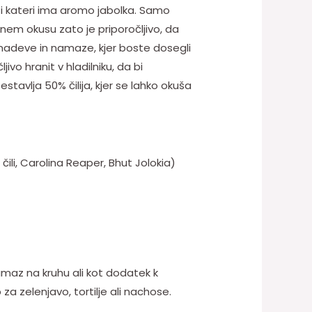
osti kateri ima aromo jabolka. Samo
tnem okusu zato je priporočljivo, da
nadeve in namaze, kjer boste dosegli
ivo hranit v hladilniku, da bi
avlja 50% čilija, kjer se lahko okuša
ili, Carolina Reaper, Bhut Jolokia)
maz na kruhu ali kot dodatek k
 za zelenjavo, tortilje ali nachose.