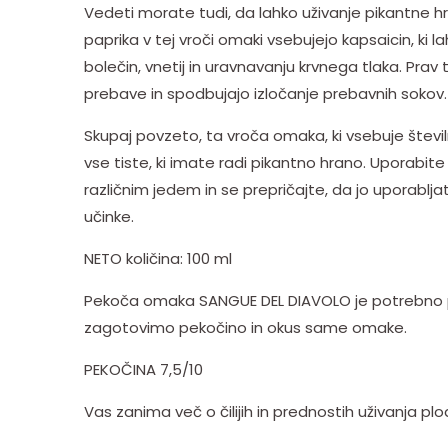
Vedeti morate tudi, da lahko uživanje pikantne hran
paprika v tej vroči omaki vsebujejo kapsaicin, ki
bolečin, vnetij in uravnavanju krvnega tlaka. Prav
prebave in spodbujajo izločanje prebavnih sokov.
Skupaj povzeto, ta vroča omaka, ki vsebuje številne 
vse tiste, ki imate radi pikantno hrano. Uporabit
različnim jedem in se prepričajte, da jo uporabl
učinke.
NETO količina: 100 ml
Pekoča omaka SANGUE DEL DIAVOLO je potrebno pr
zagotovimo pekočino in okus same omake.
PEKOČINA 7,5/10
Vas zanima več o čilijih in prednostih uživanja p