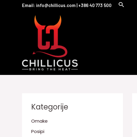
Skip
Email: info@chillicus.com | +386 40 773 500
to
content
Kategorije
Omake
Posipi