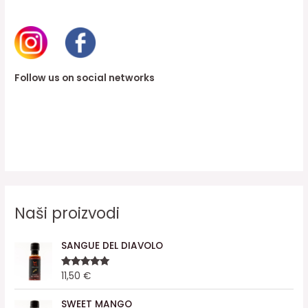
Follow us on social networks
Naši proizvodi
SANGUE DEL DIAVOLO
11,50
€
Rated
5.00
out of 5
SWEET MANGO