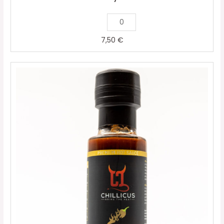
7,50
€