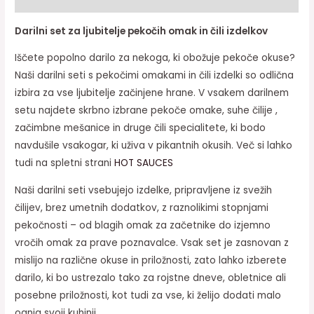
Darilni set za ljubitelje pekočih omak in čili izdelkov
Iščete popolno darilo za nekoga, ki obožuje pekoče okuse?
Naši darilni seti s pekočimi omakami in čili izdelki so odlična
izbira za vse ljubitelje začinjene hrane. V vsakem darilnem
setu najdete skrbno izbrane pekoče omake, suhe čilije ,
začimbne mešanice in druge čili specialitete, ki bodo
navdušile vsakogar, ki uživa v pikantnih okusih. Več si lahko
tudi na spletni strani
HOT SAUCES
Naši darilni seti vsebujejo izdelke, pripravljene iz svežih
čilijev, brez umetnih dodatkov, z raznolikimi stopnjami
pekočnosti – od blagih omak za začetnike do izjemno
vročih omak za prave poznavalce. Vsak set je zasnovan z
mislijo na različne okuse in priložnosti, zato lahko izberete
darilo, ki bo ustrezalo tako za rojstne dneve, obletnice ali
posebne priložnosti, kot tudi za vse, ki želijo dodati malo
ognja svoji kuhinji.