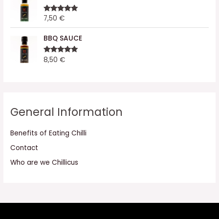
7,50
€
Rated
5.00
out of 5
BBQ SAUCE
8,50
€
Rated
5.00
out of 5
General Information
Benefits of Eating Chilli
Contact
Who are we Chillicus