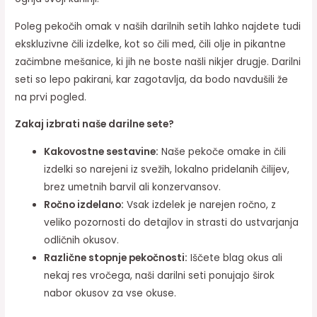
Poleg pekočih omak v naših darilnih setih lahko najdete tudi
ekskluzivne čili izdelke, kot so čili med, čili olje in pikantne
začimbne mešanice, ki jih ne boste našli nikjer drugje. Darilni
seti so lepo pakirani, kar zagotavlja, da bodo navdušili že
na prvi pogled.
Zakaj izbrati naše darilne sete?
Kakovostne sestavine:
Naše pekoče omake in čili
izdelki so narejeni iz svežih, lokalno pridelanih čilijev,
brez umetnih barvil ali konzervansov.
Ročno izdelano:
Vsak izdelek je narejen ročno, z
veliko pozornosti do detajlov in strasti do ustvarjanja
odličnih okusov.
Različne stopnje pekočnosti:
Iščete blag okus ali
nekaj res vročega, naši darilni seti ponujajo širok
nabor okusov za vse okuse.